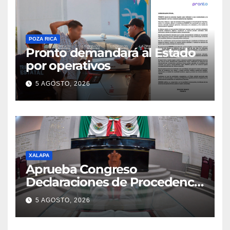
POZA RICA
Pronto demandará al Estado
por operativos
5 AGOSTO, 2026
XALAPA
Aprueba Congreso
Declaraciones de Procedencia
en contra de dos munícipes
5 AGOSTO, 2026