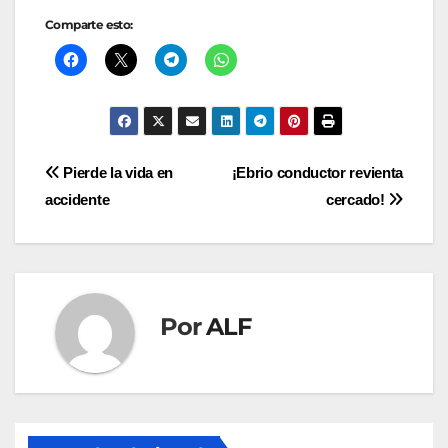
Comparte esto:
Navegación
Pierde la vida en
¡Ebrio conductor revienta
accidente
cercado!
de
entradas
Por
ALF