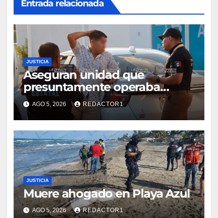
Entrada relacionada
JUSTICIA
Aseguran unidad que
presuntamente operaba
mediante aplicación digital en
AGO 5, 2026
REDACTOR1
operativo de Transporte
Público
JUSTICIA
Muere ahogado en Playa Azul
AGO 5, 2026
REDACTOR1