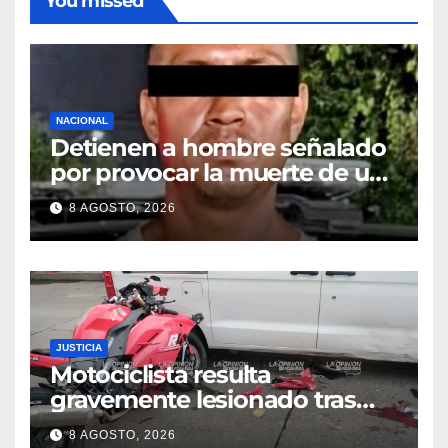
You missed
NACIONAL
Detienen a hombre señalado
por provocar la muerte de un
adulto mayor
8 AGOSTO, 2026
JUSTICIA
Motociclista resulta
gravemente lesionado tras
choque en la colonia Ricardo
8 AGOSTO, 2026