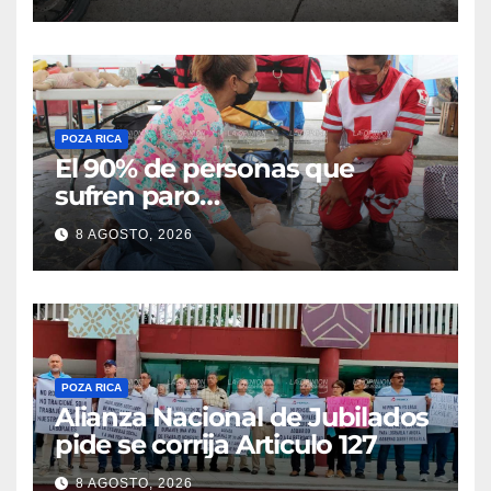
Flores Magón
POZA RICA
El 90% de personas que
sufren paro
cardiorrespiratorio mueren
8 AGOSTO, 2026
POZA RICA
Alianza Nacional de Jubilados
pide se corrija Articulo 127
8 AGOSTO, 2026