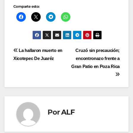
Comparte esto:
Navegación
La hallaron muerto en
Cruzó sin precaución;
Xicotepec De Juaréz
encontronazo frente a
de
Gran Patio en Poza Rica
entradas
Por
ALF