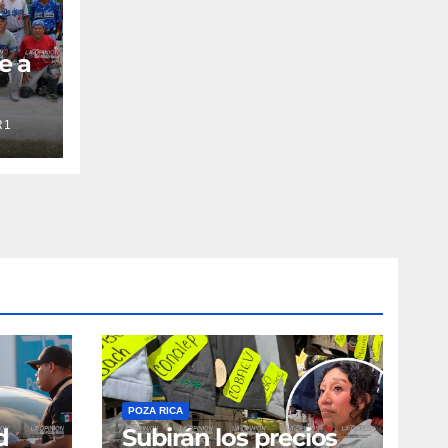
e a
R1
POZA RICA