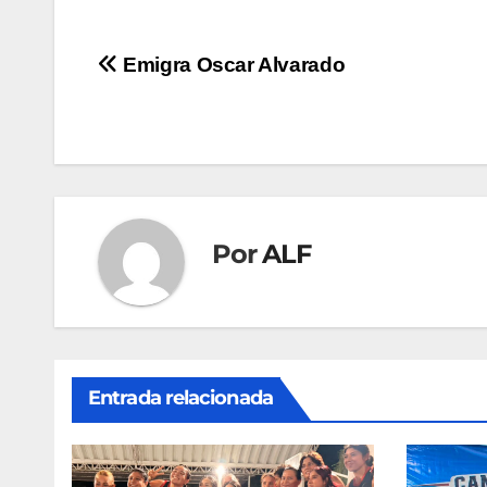
Navegación
Emigra Oscar Alvarado
de
entradas
Por
ALF
Entrada relacionada