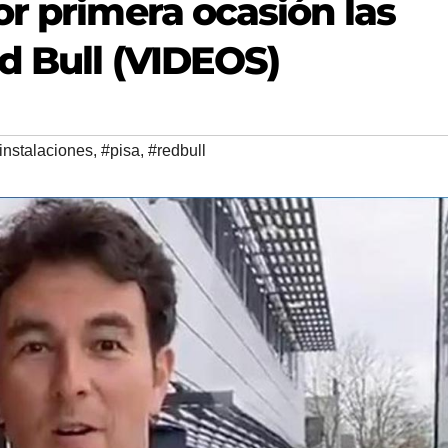
r primera ocasión las
d Bull (VIDEOS)
instalaciones
,
#pisa
,
#redbull