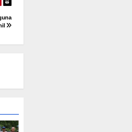
aguna
il