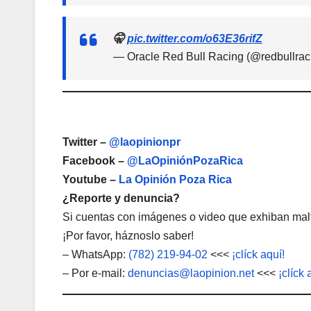
🤫
pic.twitter.com/o63E36rifZ
— Oracle Red Bull Racing (@redbullrac
Twitter –
@laopinionpr
Facebook –
@LaOpiniónPozaRica
Youtube –
La Opinión Poza Rica
¿Reporte y denuncia?
Si cuentas con imágenes o video que exhiban malt
¡Por favor, háznoslo saber!
– WhatsApp:
(782) 219-94-02
<<<
¡clíck aquí!
– Por e-mail:
denuncias@laopinion.net
<<<
¡clíck 