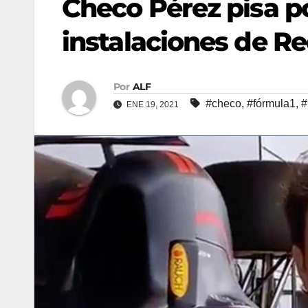
Checo Pérez pisa po
instalaciones de Re
Por
ALF
#checo
,
#fórmula1
,
#
ENE 19, 2021