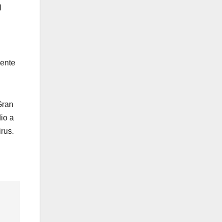
l
mente
Gran
io a
rus.