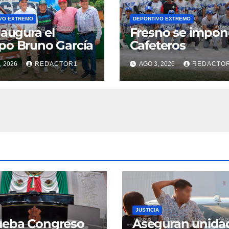
VO EXTREMO
DEPORTIVO EXTREMO
naugura el
Fresno se impon
o Bruno García
Cafeteros
, 2026
REDACTOR1
AGO 3, 2026
REDACTO
JUSTICIA