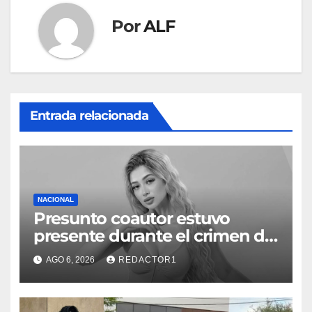
Por
ALF
Entrada relacionada
NACIONAL
Presunto coautor estuvo
presente durante el crimen de
Valeria Márquez: Fiscalía
AGO 6, 2026
REDACTOR1