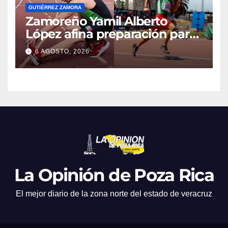
GUTIÉRREZ ZAMORA
Zamoreño Yamil Alberto
López afina preparación para
participar en el Mundial
6 AGOSTO, 2026
Máster de Atletismo en Corea
del Sur
La Opinión de Poza Rica
El mejor diario de la zona norte del estado de veracruz