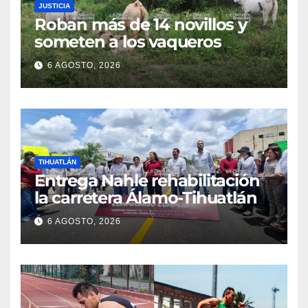
JUSTICIA
Roban más de 14 novillos y
someten a los vaqueros
6 AGOSTO, 2026
TIHUATLÁN
Entrega Nahle rehabilitación
la carretera Álamo-Tihuatlán
6 AGOSTO, 2026