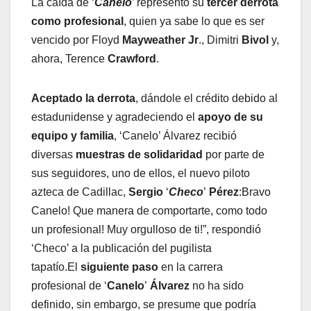
La caída de ‘
Canelo
’ representó su
tercer derrota
como profesional
, quien ya sabe lo que es ser
vencido por Floyd
Mayweather Jr
., Dimitri
Bivol
y,
ahora, Terence
Crawford
.
Aceptado la derrota
, dándole el crédito debido al
estadunidense y agradeciendo el
apoyo de su
equipo y familia
, ‘Canelo’ Álvarez recibió
diversas
muestras de solidaridad
por parte de
sus seguidores, uno de ellos, el nuevo piloto
azteca de Cadillac,
Sergio
‘
Checo
’
Pérez
:Bravo
Canelo! Que manera de comportarte, como todo
un profesional! Muy orgulloso de ti!”, respondió
‘Checo’ a la publicación del pugilista
tapatío.El
siguiente paso
en la carrera
profesional de ‘
Canelo
’
Álvarez
no ha sido
definido, sin embargo, se presume que podría