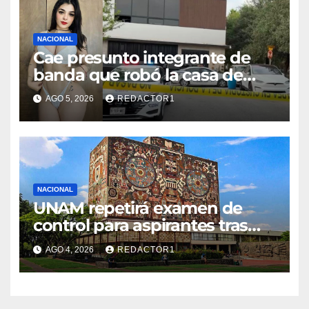
NACIONAL
Cae presunto integrante de
banda que robó la casa de
Karely Ruiz
AGO 5, 2026
REDACTOR1
NACIONAL
UNAM repetirá examen de
control para aspirantes tras
fallas en pruebas en línea
AGO 4, 2026
REDACTOR1