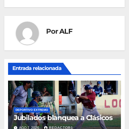
entradas
Por
ALF
Entrada relacionada
DEPORTIVO EXTREMO
Jubilados blanquea a Clásicos
AGO 7, 2026
REDACTOR1