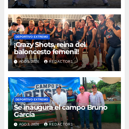
DEPORTIVO EXTREMO
¡Crazy Shots, reina del
baloncesto femenil!
AGO 5, 2026
REDACTOR1
DEPORTIVO EXTREMO
Se inaugura el campo Bruno
García
AGO 3, 2026
REDACTOR1