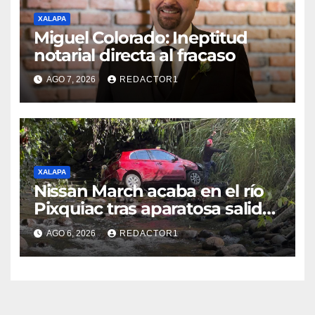
XALAPA
Miguel Colorado: Ineptitud
notarial directa al fracaso
AGO 7, 2026
REDACTOR1
XALAPA
Nissan March acaba en el río
Pixquiac tras aparatosa salida
de camino en la carretera
AGO 6, 2026
REDACTOR1
Briones