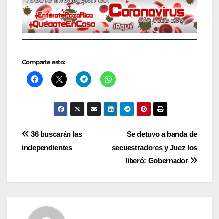
Comparte esto:
Navegación
36 buscarán las
Se detuvo a banda de
independientes
secuestradores y Juez los
de
liberó: Gobernador
entradas