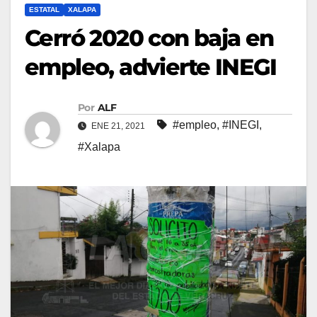
ESTATAL
XALAPA
Cerró 2020 con baja en
empleo, advierte INEGI
Por
ALF
#empleo
,
#INEGI
,
ENE 21, 2021
#Xalapa