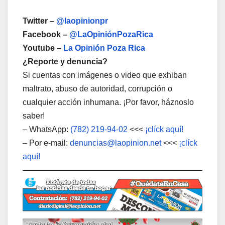
Twitter –
@laopinionpr
Facebook –
@LaOpiniónPozaRica
Youtube –
La Opinión Poza Rica
¿Reporte y denuncia?
Si cuentas con imágenes o video que exhiban
maltrato, abuso de autoridad, corrupción o
cualquier acción inhumana. ¡Por favor, háznoslo
saber!
– WhatsApp:
(782) 219-94-02
<<<
¡clíck aquí!
– Por e-mail:
denuncias@laopinion.net
<<<
¡clíck
aquí!