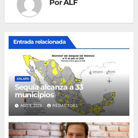
Por
ALF
Entrada relacionada
XALAPA
Sequía alcanza a 33
municipios
AGO 9, 2026
REDACTOR1