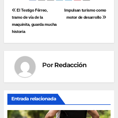
Navegación
El Testigo Férreo,
Impulsan turismo como
tramo de vía de la
motor de desarrollo
de
maquinita, guarda mucha
entradas
historia
Por
Redacción
Entrada relacionada