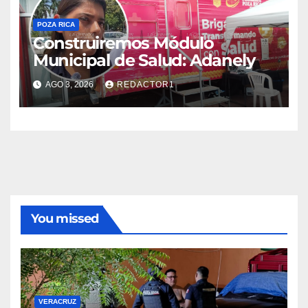
POZA RICA
Construiremos Módulo
Municipal de Salud: Adanely
AGO 3, 2026
REDACTOR1
You missed
VERACRUZ