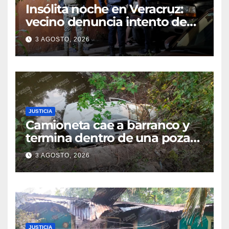
Insólita noche en Veracruz:
vecino denuncia intento de
cateo tras viralizar video
3 AGOSTO, 2026
captado por cámaras de
seguridad
JUSTICIA
Camioneta cae a barranco y
termina dentro de una poza
en Coatzintla; conductor sale
3 AGOSTO, 2026
con golpes leves
JUSTICIA