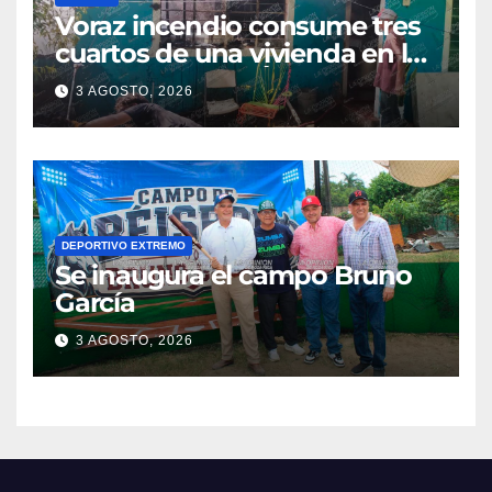
Voraz incendio consume tres
cuartos de una vivienda en la
colonia Manuel Ávila
3 AGOSTO, 2026
Camacho
DEPORTIVO EXTREMO
Se inaugura el campo Bruno
García
3 AGOSTO, 2026