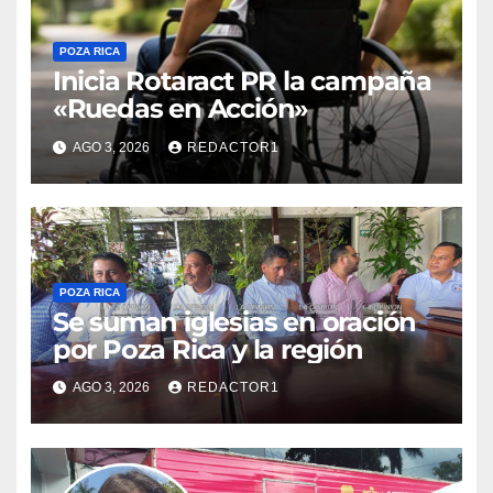
POZA RICA
Inicia Rotaract PR la campaña
«Ruedas en Acción»
AGO 3, 2026
REDACTOR1
POZA RICA
Se suman iglesias en oración
por Poza Rica y la región
AGO 3, 2026
REDACTOR1