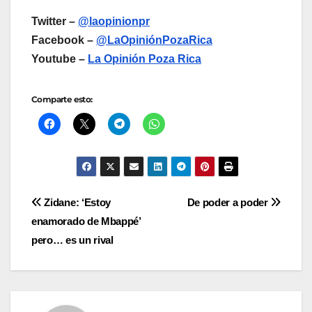
Twitter –
@laopinionpr
Facebook –
@LaOpiniónPozaRica
Youtube –
La Opinión Poza Rica
Comparte esto:
Navegación
Zidane: ‘Estoy
De poder a poder
enamorado de Mbappé’
de
pero… es un rival
entradas