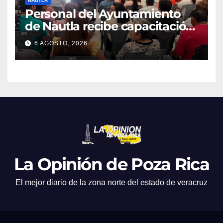
NAUTLA
Personal del Ayuntamiento
de Nautla recibe capacitación
en atención a emergencias
6 AGOSTO, 2026
La Opinión de Poza Rica
El mejor diario de la zona norte del estado de veracruz