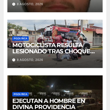
de maestros
8 AGOSTO, 2026
POZA RICA
MOTOCICLISTA RESULTA
LESIONADO TRAS CHOQUE
EN LA 27 DE SEPTIEMBRE
8 AGOSTO, 2026
POZA RICA
EJECUTAN A HOMBRE EN
DIVINA PROVIDENCIA