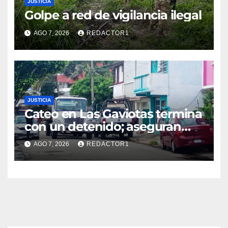
JUSTICIA
Golpe a red de vigilancia ilegal
AGO 7, 2026
REDACTOR1
JUSTICIA
Cateo en Las Gaviotas termina
con un detenido; aseguran
armas, presunta droga y un
AGO 7, 2026
REDACTOR1
automóvil