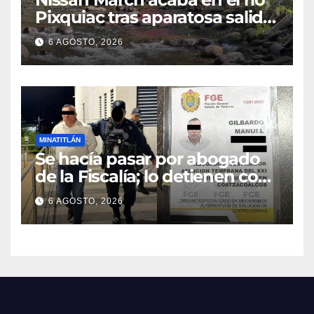
Pixquiac tras aparatosa salida
de camino en la carretera
6 AGOSTO, 2026
Briones
MINATITLÁN
Se hacía pasar por abogado
de la Fiscalía; lo detienen con
camioneta robada en
6 AGOSTO, 2026
Minatitlán