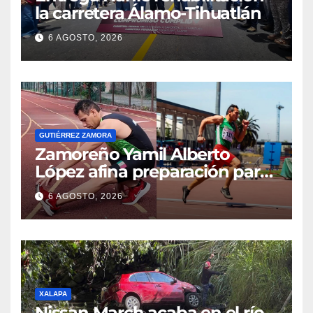
la carretera Álamo-Tihuatlán
6 AGOSTO, 2026
GUTIÉRREZ ZAMORA
Zamoreño Yamil Alberto
López afina preparación para
participar en el Mundial
6 AGOSTO, 2026
Máster de Atletismo en Corea
del Sur
XALAPA
Nissan March acaba en el río