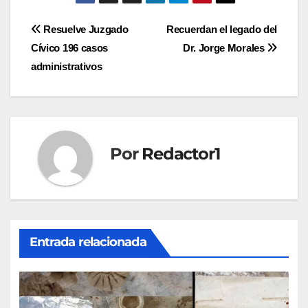
Navegación
Resuelve Juzgado
Recuerdan el legado del
Cívico 196 casos
Dr. Jorge Morales
de
administrativos
entradas
Por
Redactor1
Entrada relacionada