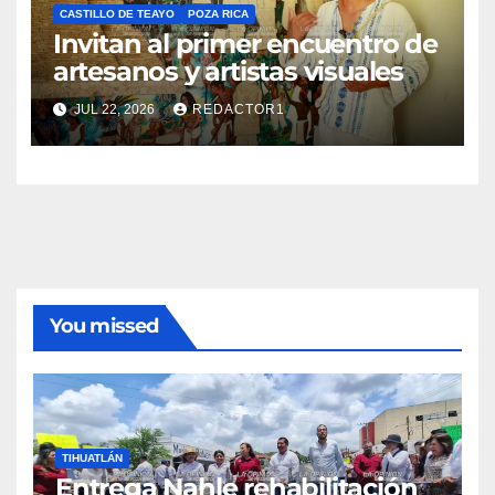
CASTILLO DE TEAYO
POZA RICA
Invitan al primer encuentro de
artesanos y artistas visuales
JUL 22, 2026
REDACTOR1
You missed
TIHUATLÁN
Entrega Nahle rehabilitación