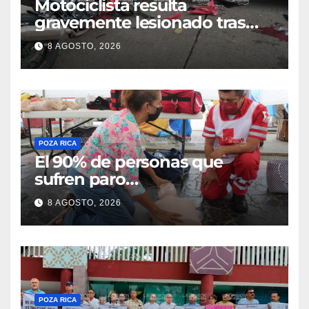
Motociclista resulta
gravemente lesionado tras
choque en la colonia Ricardo
8 AGOSTO, 2026
Flores Magón
POZA RICA
El 90% de personas que
sufren paro
cardiorrespiratorio mueren
8 AGOSTO, 2026
POZA RICA