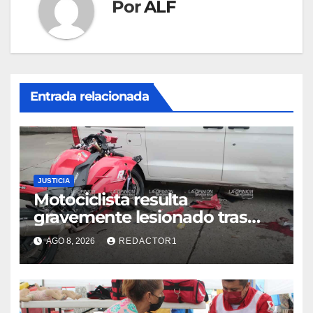
Por
ALF
Entrada relacionada
JUSTICIA
Motociclista resulta
gravemente lesionado tras
choque en la colonia Ricardo
AGO 8, 2026
REDACTOR1
Flores Magón