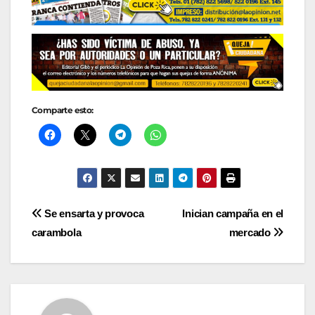
Comparte esto:
Navegación
Se ensarta y provoca
Inician campaña en el
carambola
mercado
de
entradas