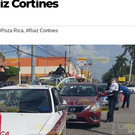
iz Cortines
#Poza Rica
,
#Ruiz Cortines