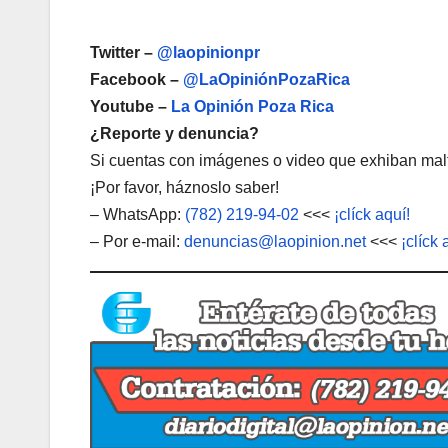
Twitter –
@laopinionpr
Facebook –
@LaOpiniónPozaRica
Youtube –
La Opinión Poza Rica
¿Reporte y denuncia?
Si cuentas con imágenes o video que exhiban malt
¡Por favor, háznoslo saber!
– WhatsApp:
(782) 219-94-02
<<<
¡clíck aquí!
– Por e-mail:
denuncias@laopinion.net
<<<
¡clíck 