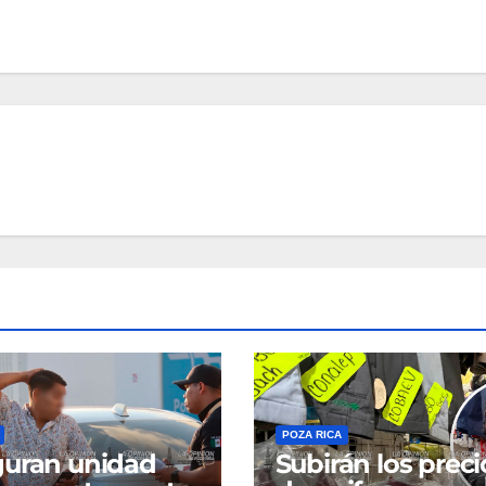
POZA RICA
uran unidad
Subirán los preci