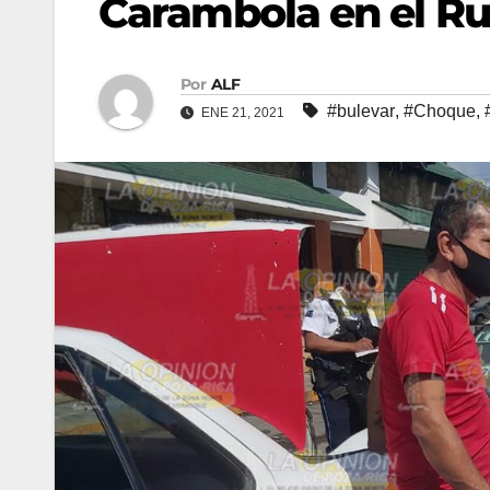
Carambola en el Ru
Por
ALF
#bulevar
,
#Choque
,
ENE 21, 2021