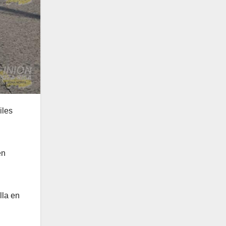
iles
en
lla en