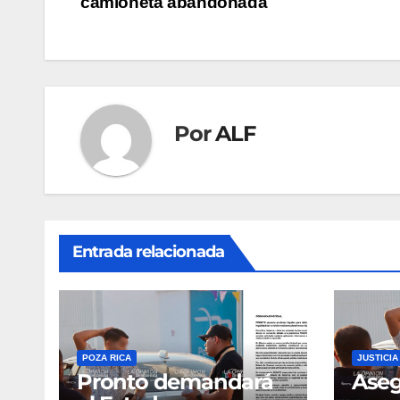
camioneta abandonada
de
entradas
Por
ALF
Entrada relacionada
POZA RICA
JUSTICIA
Pronto demandará
Aseg