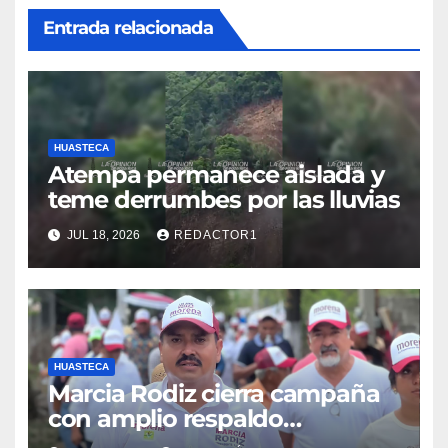
Entrada relacionada
HUASTECA
Atempa permanece aislada y
teme derrumbes por las lluvias
JUL 18, 2026
REDACTOR1
HUASTECA
Marcia Rodiz cierra campaña
con amplio respaldo
ciudadano