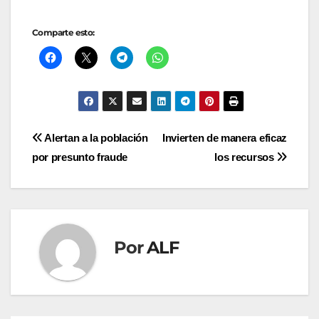
Comparte esto:
Navegación
Alertan a la población
Invierten de manera eficaz
por presunto fraude
los recursos
de
entradas
Por
ALF