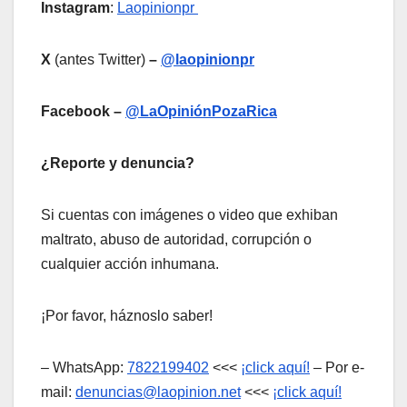
Instagram
:
Laopinionpr
X
(antes Twitter)
–
@laopinionpr
Facebook –
@LaOpiniónPozaRica
¿Reporte y denuncia?
Si cuentas con imágenes o video que exhiban
maltrato, abuso de autoridad, corrupción o
cualquier acción inhumana.
¡Por favor, háznoslo saber!
– WhatsApp:
7822199402
<<<
¡click aquí!
– Por e-
mail:
denuncias@laopinion.net
<<<
¡click aquí!