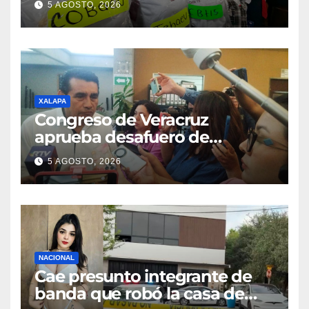
5 AGOSTO, 2026
XALAPA
Congreso de Veracruz
aprueba desafuero de
alcaldes de Ixhuatlán del
5 AGOSTO, 2026
Sureste y Úrsulo Galván
NACIONAL
Cae presunto integrante de
banda que robó la casa de