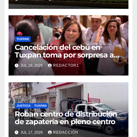
TUXPAN
Cancelación del cebú en
Tuxpan toma por sorpresa a
Nahle
JUL 18, 2026
REDACTOR1
JUSTICIA
TUXPAN
Roban centro de distribución
de zapatería en pleno centro
JUL 17, 2026
REDACCIÓN