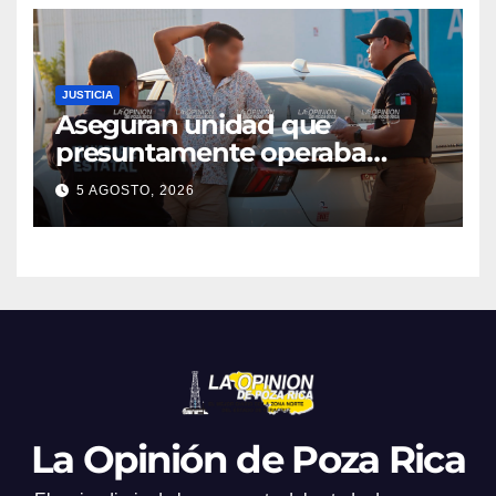
JUSTICIA
Aseguran unidad que
presuntamente operaba
mediante aplicación digital en
5 AGOSTO, 2026
operativo de Transporte
Público
La Opinión de Poza Rica