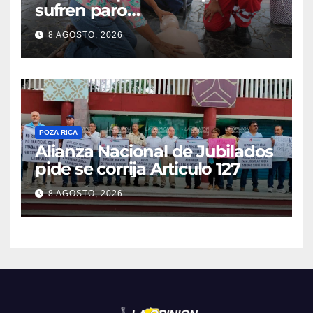
sufren paro
cardiorrespiratorio mueren
8 AGOSTO, 2026
POZA RICA
Alianza Nacional de Jubilados
pide se corrija Articulo 127
8 AGOSTO, 2026