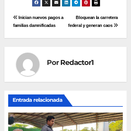
Navegación
Inician nuevos pagos a
Bloquean la carretera
familias damnificadas
federal y generan caos
de
entradas
Por
Redactor1
Entrada relacionada