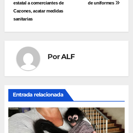
estatal a comerciantes de
de uniformes
de
Cazones, acatar medidas
entradas
sanitarias
Por
ALF
Entrada relacionada