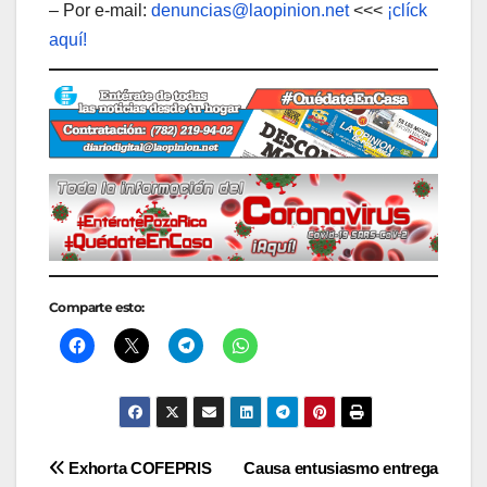
– Por e-mail:
denuncias@laopinion.net
<<<
¡clíck
aquí!
Comparte esto:
Navegación
Exhorta COFEPRIS
Causa entusiasmo entrega