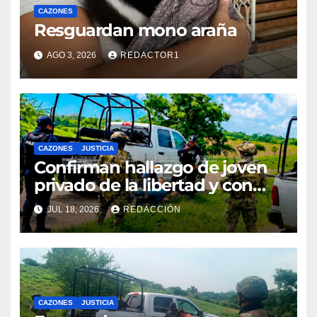
CAZONES
Resguardan mono araña
AGO 3, 2026
REDACTOR1
CAZONES
JUSTICIA
Confirman hallazgo de joven
privado de la libertad y con
huellas de violencia
JUL 18, 2026
REDACCIÓN
CAZONES
JUSTICIA