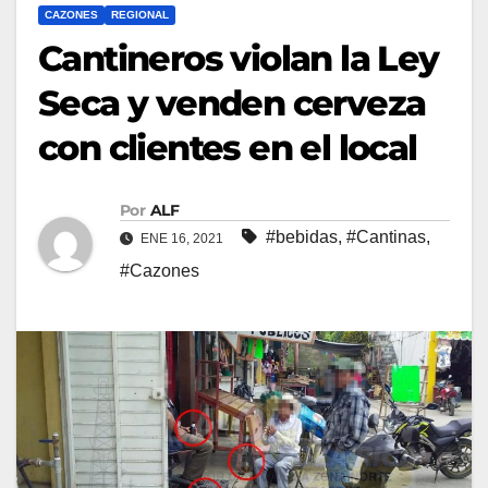
CAZONES
REGIONAL
Cantineros violan la Ley
Seca y venden cerveza
con clientes en el local
Por
ALF
#bebidas
,
#Cantinas
,
ENE 16, 2021
#Cazones