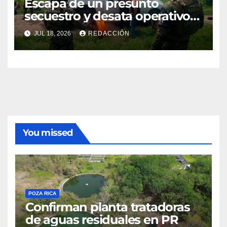
Escapa de un presunto
secuestro y desata operativo
en Cazones
JUL 18, 2026
REDACCIÓN
You missed
POZA RICA
Confirman planta tratadoras
de aguas residuales en PR