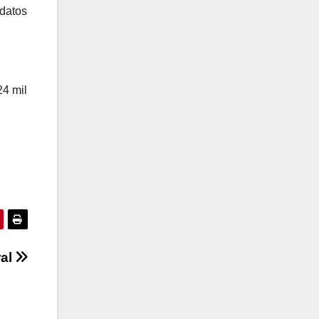
idatos
24 mil
ral