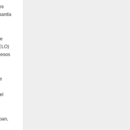
os
pantla
de
PELO)
pesos
e
el
pan,