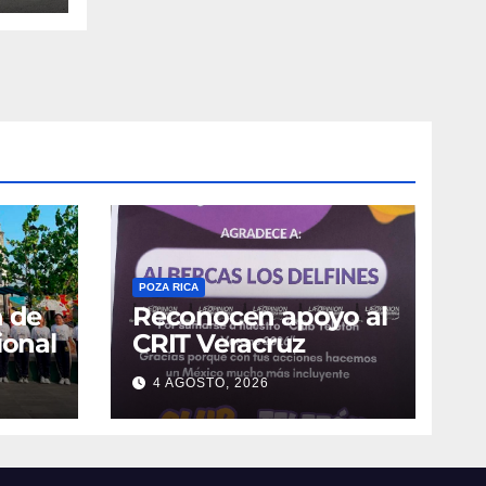
POZA RICA
n de
Reconocen apoyo al
ional
CRIT Veracruz
4 AGOSTO, 2026