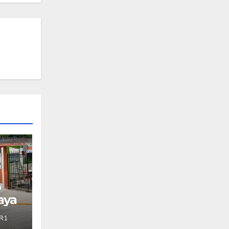
o
aya
R1