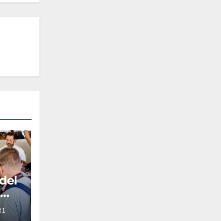
 del
a
R1