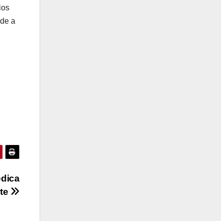
ios
ide a
l
édica
rte