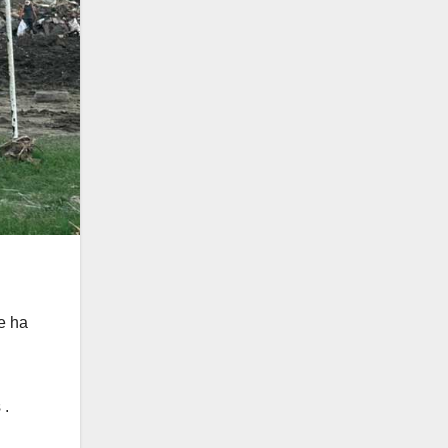
e ha
 .