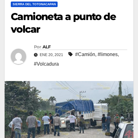
SIERRA DEL TOTONACAPAN
Camioneta a punto de
volcar
Por
ALF
#Camión
,
#limones
,
ENE 20, 2021
#Volcadura