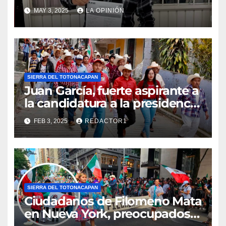
MAY 3, 2025
LA OPINIÓN
SIERRA DEL TOTONACAPAN
Juan García, fuerte aspirante a
la candidatura a la presidencia
municipal de Filomeno Mata
FEB 3, 2025
REDACTOR1
por el PRI
SIERRA DEL TOTONACAPAN
Ciudadanos de Filomeno Mata
en Nueva York, preocupados