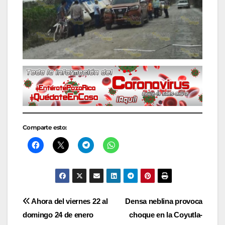
Comparte esto:
Navegación
Ahora del viernes 22 al
Densa neblina provoca
domingo 24 de enero
choque en la Coyutla-
de