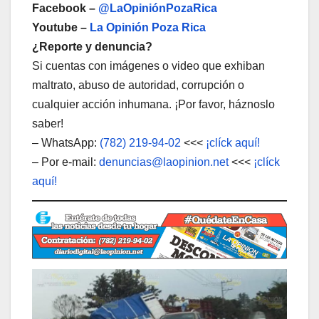
Facebook –
@LaOpiniónPozaRica
Youtube –
La Opinión Poza Rica
¿Reporte y denuncia?
Si cuentas con imágenes o video que exhiban
maltrato, abuso de autoridad, corrupción o
cualquier acción inhumana. ¡Por favor, háznoslo
saber!
– WhatsApp:
(782) 219-94-02
<<<
¡clíck aquí!
– Por e-mail:
denuncias@laopinion.net
<<<
¡clíck
aquí!