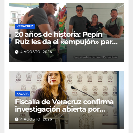
VERACRUZ
20 años de historia: Pepín
Ruiz les da el «empujón» para
transformar el negocio de
4 AGOSTO, 2026
Georgina y Alberto
XALAPA
Fiscalía de Veracruz confirma
investigación abierta por
homicidio de periodista
4 AGOSTO, 2026
Roxana Ramírez; esperan
desafuero de un alcalde