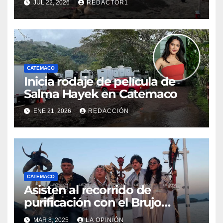
JUL 22, 2026
REDACTOR1
conservación
CATEMACO
Inicia rodaje de película de
Salma Hayek en Catemaco
ENE 21, 2026
REDACCIÓN
CATEMACO
Asisten al recorrido de
purificación con el Brujo
Mayor
MAR 8, 2025
LA OPINIÓN