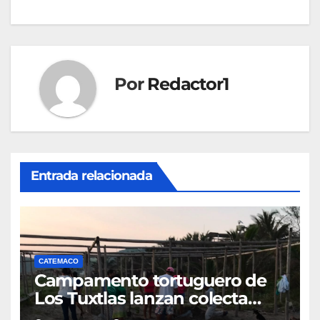
entradas
Por
Redactor1
Entrada relacionada
CATEMACO
Campamento tortuguero de
Los Tuxtlas lanzan colecta
para financiar operativos de