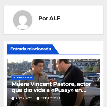
entradas
Por
ALF
Entrada relacionada
INTERNACIONAL
Muere Vincent Pastore, actor
que dio vida a «Pussy» en
«Los Soprano»
AGO 2, 2026
REDACTOR1