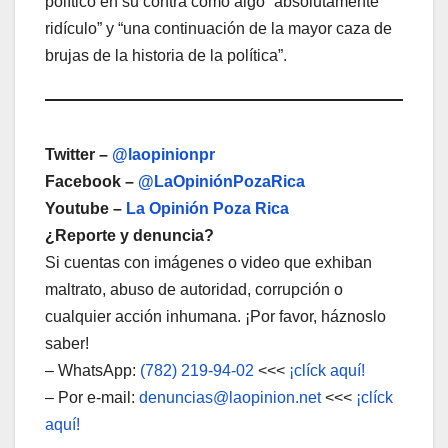
político en su contra como algo “absolutamente
ridículo” y “una continuación de la mayor caza de
brujas de la historia de la política”.
Twitter –
@laopinionpr
Facebook –
@LaOpiniónPozaRica
Youtube –
La Opinión Poza Rica
¿Reporte y denuncia?
Si cuentas con imágenes o video que exhiban
maltrato, abuso de autoridad, corrupción o
cualquier acción inhumana. ¡Por favor, háznoslo
saber!
– WhatsApp:
(782) 219-94-02
<<<
¡clíck aquí!
– Por e-mail:
denuncias@laopinion.net
<<<
¡clíck
aquí!