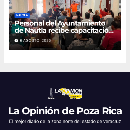
NAUTLA
Personal del Ayuntamiento
de Nautla recibe capacitación
en atención a emergencias
6 AGOSTO, 2026
La Opinión de Poza Rica
El mejor diario de la zona norte del estado de veracruz