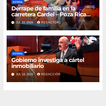
ESTATAL
Derrape de familia en la
carretera Cardel – Poza Rica
reaviva críticas por tardanza
JUL 22, 2026
REDACTOR1
de ambulancia municipal
ESTATAL
Gobierno investiga a cártel
inmobiliario
JUL 18, 2026
REDACCIÓN