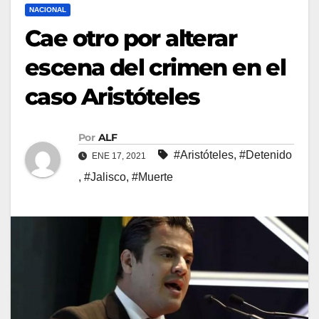
NACIONAL
Cae otro por alterar
escena del crimen en el
caso Aristóteles
Por
ALF
#Aristóteles
,
#Detenido
ENE 17, 2021
,
#Jalisco
,
#Muerte