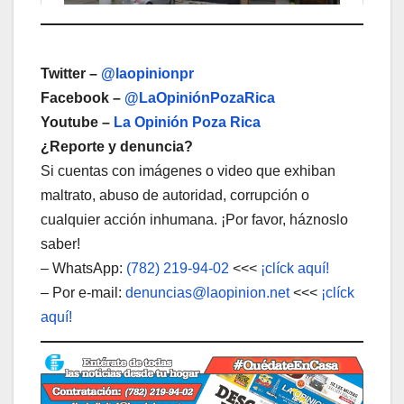
Twitter –
@laopinionpr
Facebook –
@LaOpiniónPozaRica
Youtube –
La Opinión Poza Rica
¿Reporte y denuncia?
Si cuentas con imágenes o video que exhiban
maltrato, abuso de autoridad, corrupción o
cualquier acción inhumana. ¡Por favor, háznoslo
saber!
– WhatsApp:
(782) 219-94-02
<<<
¡clíck aquí!
– Por e-mail:
denuncias@laopinion.net
<<<
¡clíck
aquí!