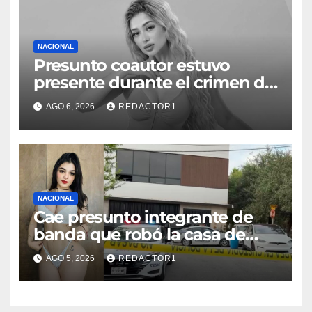
NACIONAL
Presunto coautor estuvo
presente durante el crimen de
Valeria Márquez: Fiscalía
AGO 6, 2026
REDACTOR1
NACIONAL
Cae presunto integrante de
banda que robó la casa de
Karely Ruiz
AGO 5, 2026
REDACTOR1