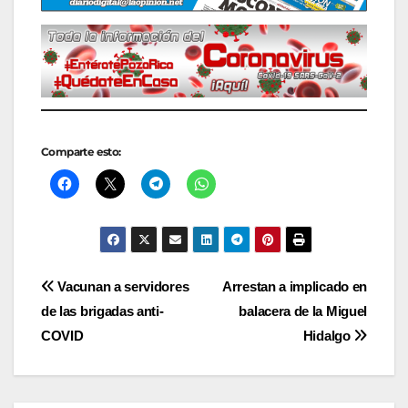
Comparte esto:
Navegación
Vacunan a servidores
Arrestan a implicado en
de las brigadas anti-
balacera de la Miguel
de
COVID
Hidalgo
entradas