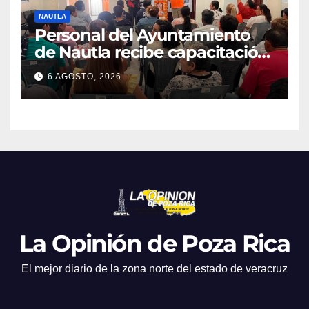
NAUTLA
Personal del Ayuntamiento
de Nautla recibe capacitación
en atención a emergencias
6 AGOSTO, 2026
La Opinión de Poza Rica
El mejor diario de la zona norte del estado de veracruz