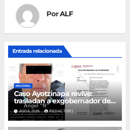
Por
ALF
Entrada relacionada
NACIONAL
Caso Ayotzinapa revive:
trasladan a exgobernador de
Guerrero a prisión federal
AGO 6, 2026
REDACTOR1