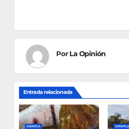
de
entradas
Por
La Opinión
Entrada relacionada
CHONTLA
CHONTLA