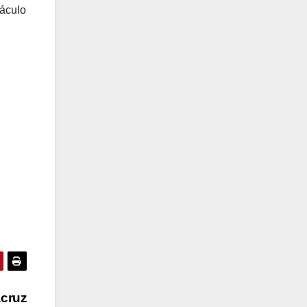
táculo
acruz