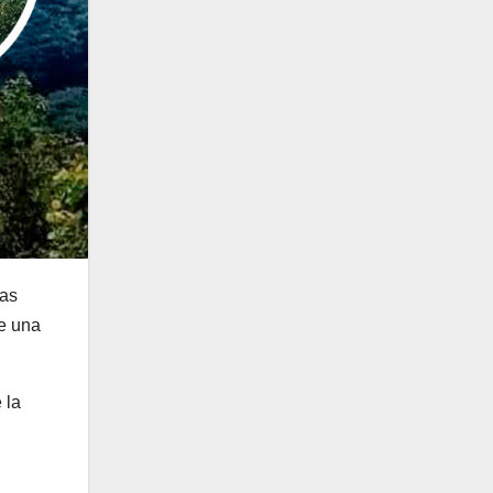
nas
de una
 la