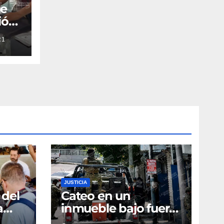
ue
ión
R1
JUSTICIA
 del
Cateo en un
a
inmueble bajo fuerte
operativo