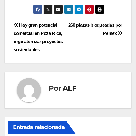
Navegación
Hay gran potencial
260 plazas bloqueadas por
comercial en Poza Rica,
Pemex
de
urge aterrizar proyectos
entradas
sustentables
Por
ALF
Entrada relacionada