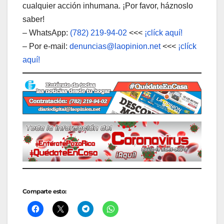
cualquier acción inhumana. ¡Por favor, háznoslo
saber!
– WhatsApp:
(782) 219-94-02
<<<
¡clíck aquí!
– Por e-mail:
denuncias@laopinion.net
<<<
¡clíck
aquí!
Comparte esto: