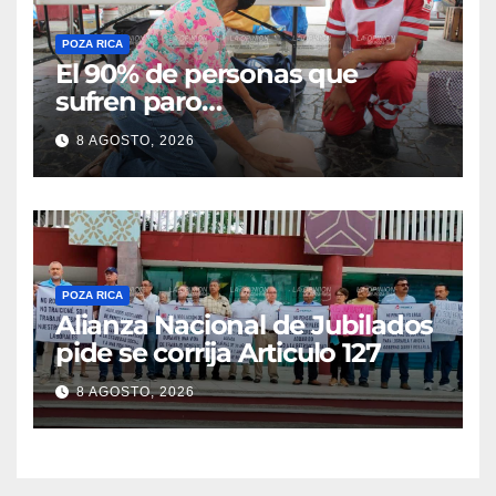
POZA RICA
El 90% de personas que
sufren paro
cardiorrespiratorio mueren
8 AGOSTO, 2026
POZA RICA
Alianza Nacional de Jubilados
pide se corrija Articulo 127
8 AGOSTO, 2026