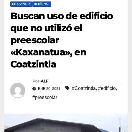
COATZINTLA
REGIONAL
Buscan uso de edificio
que no utilizó el
preescolar
«Kaxanatua», en
Coatzintla
Por
ALF
#Coatzintla
,
#edificio
,
ENE 20, 2021
#preescolar