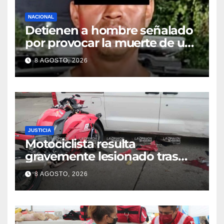
NACIONAL
Detienen a hombre señalado
por provocar la muerte de un
adulto mayor
8 AGOSTO, 2026
JUSTICIA
Motociclista resulta
gravemente lesionado tras
choque en la colonia Ricardo
8 AGOSTO, 2026
Flores Magón