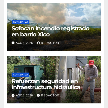
COATZINTLA
Sofocan incendio registrado
en barrio Xico
AGO 8, 2026
REDACTOR1
COATZINTLA
Refuerzan seguridad en
infraestructura hidráulica
AGO 7, 2026
REDACTOR1