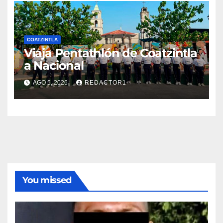
COATZINTLA
Viaja Pentathlón de Coatzintla
a Nacional
AGO 5, 2026
REDACTOR1
You missed