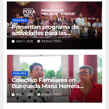
POZA RICA
Presentan programa de
actividades para las
juventudes
AGO 7, 2026
REDACTOR1
POZA RICA
Colectivo Familiares en
Búsqueda María Herrera
convoca a marcha
AGO 7, 2026
REDACTOR1