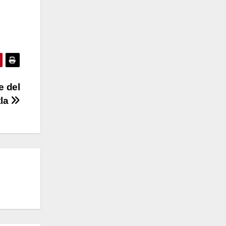
e del
tla