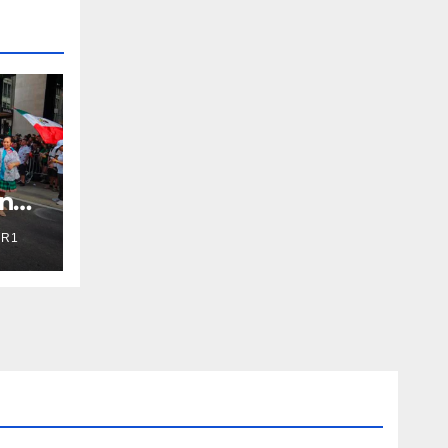
en
R1
r
mp