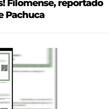
s! Filomense, reportado
de Pachuca