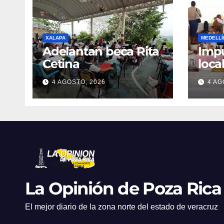
XALAPA
MEDELLÍ
Adelantan beca Rita
Impu
Cetina
loca
Mer
4 AGOSTO, 2026
4 AG
en M
La Opinión de Poza Rica
El mejor diario de la zona norte del estado de veracruz