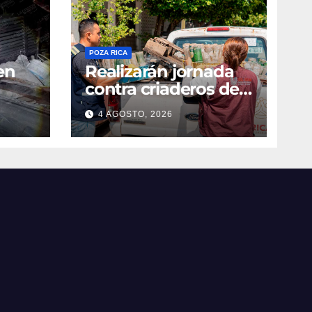
POZA RICA
en
Realizarán jornada
contra criaderos del
dengue
4 AGOSTO, 2026