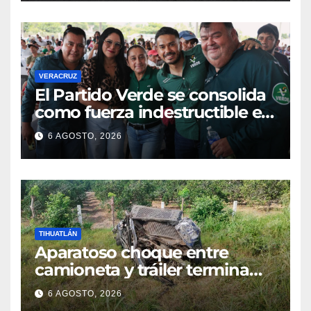
VERACRUZ
​El Partido Verde se consolida
como fuerza indestructible en
la zona norte de Veracruz
6 AGOSTO, 2026
TIHUATLÁN
Aparatoso choque entre
camioneta y tráiler termina
con ambas unidades fuera de
6 AGOSTO, 2026
la carretera en Tihuatlán