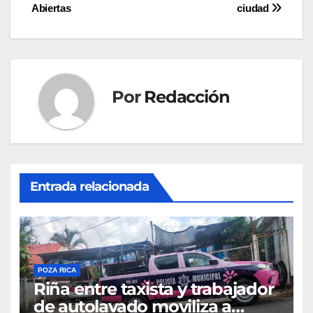
de
Abiertas
ciudad
entradas
Por
Redacción
Entrada relacionada
POZA RICA
Riña entre taxista y trabajador
de autolavado moviliza a