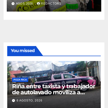
promociones
AGO 5, 2026
REDACTOR1
You missed
POZA RICA
Riña entre taxista y trabajador
de autolavado moviliza a
policías en Poza Rica
6 AGOSTO, 2026