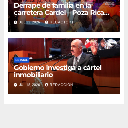
Derrape de familia en la
carretera Cardel – Poza Rica
reaviva críticas por tardanza
JUL 22, 2026
REDACTOR1
de ambulancia municipal
ESTATAL
Gobierno investiga a cártel
inmobiliario
JUL 18, 2026
REDACCIÓN