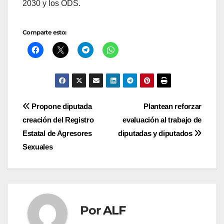
2030 y los ODS.
Comparte esto:
Navegación
Propone diputada
Plantean reforzar
creación del Registro
evaluación al trabajo de
de
Estatal de Agresores
diputadas y diputados
entradas
Sexuales
Por
ALF