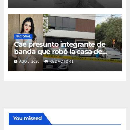
NACIONAL
Cae presunto integrante de
banda que robó la casa de
Karely Ruiz
AGO 5, 2026
REDACTOR1
You missed