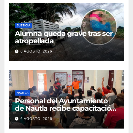
JUSTICIA
Alumna queda grave tras ser
atropellada
6 AGOSTO, 2026
NAUTLA
Personal del Ayuntamiento
de Nautla recibe capacitación
en atención a emergencias
6 AGOSTO, 2026