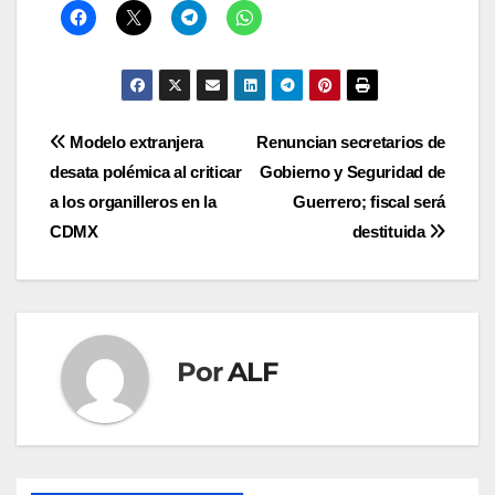
Navegación
Modelo extranjera
Renuncian secretarios de
desata polémica al criticar
Gobierno y Seguridad de
de
a los organilleros en la
Guerrero; fiscal será
entradas
CDMX
destituida
Por
ALF