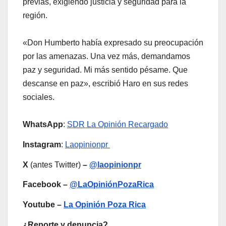
previas, exigiendo justicia y seguridad para la
región.
«Don Humberto había expresado su preocupación
por las amenazas. Una vez más, demandamos
paz y seguridad. Mi más sentido pésame. Que
descanse en paz», escribió Haro en sus redes
sociales.
WhatsApp
:
SDR La Opinión Recargado
Instagram
:
Laopinionpr
X
(antes Twitter)
–
@laopinionpr
Facebook –
@LaOpiniónPozaRica
Youtube –
La Opinión Poza Rica
¿Reporte y denuncia?