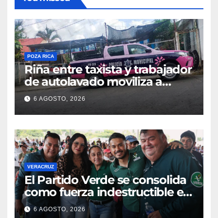
POZA RICA
Riña entre taxista y trabajador
de autolavado moviliza a
policías en Poza Rica
6 AGOSTO, 2026
VERACRUZ
​El Partido Verde se consolida
como fuerza indestructible en
la zona norte de Veracruz
6 AGOSTO, 2026