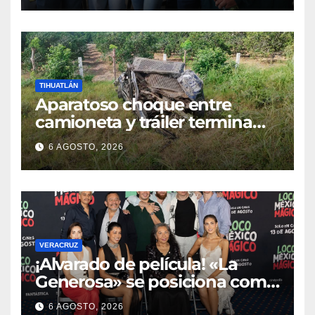
TIHUATLÁN
Aparatoso choque entre
camioneta y tráiler termina
con ambas unidades fuera de
6 AGOSTO, 2026
la carretera en Tihuatlán
VERACRUZ
¡Alvarado de película! «La
Generosa» se posiciona como
escenario ideal para
6 AGOSTO, 2026