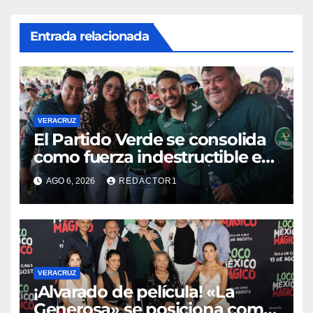
Entrada relacionada
VERACRUZ
​El Partido Verde se consolida
como fuerza indestructible en
la zona norte de Veracruz
AGO 6, 2026
REDACTOR1
VERACRUZ
¡Alvarado de película! «La
Generosa» se posiciona como