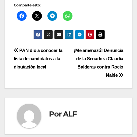
Comparte esto:
Navegación
PAN dio a conocer la
¡Me amenazó! Denuncia
lista de candidatos a la
de la Senadora Claudia
de
diputación local
Balderas contra Rocío
entradas
Nahle
Por
ALF