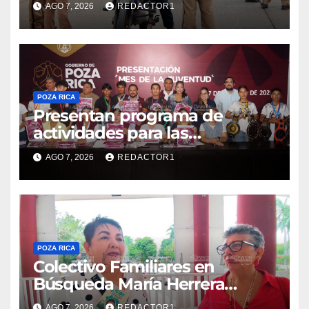
AGO 7, 2026
REDACTOR1
POZA RICA
Presentan programa de
actividades para las
juventudes
AGO 7, 2026
REDACTOR1
POZA RICA
Colectivo Familiares en
Búsqueda María Herrera
convoca a marcha
AGO 7, 2026
REDACTOR1