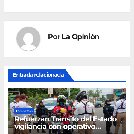
entradas
Por
La Opinión
Entrada relacionada
POZA RICA
Refuerzan Tránsito del Estado
vigilancia con operativo
sorpresa