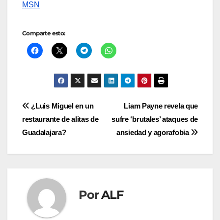
MSN
Comparte esto:
Navegación
¿Luis Miguel en un
Liam Payne revela que
restaurante de alitas de
sufre ‘brutales’ ataques de
de
Guadalajara?
ansiedad y agorafobia
entradas
Por
ALF