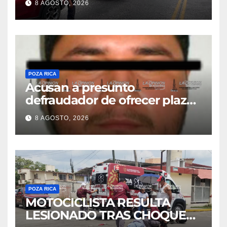
8 AGOSTO, 2026
Tuxpan
POZA RICA
Acusan a presunto
defraudador de ofrecer plazas
de maestros
8 AGOSTO, 2026
POZA RICA
MOTOCICLISTA RESULTA
LESIONADO TRAS CHOQUE