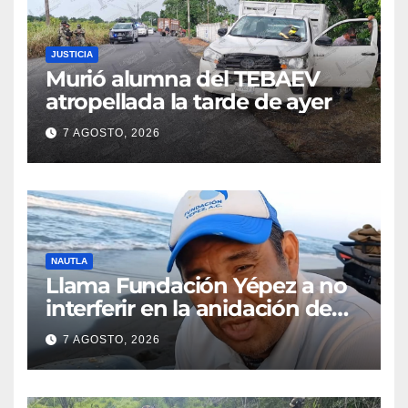
JUSTICIA
Murió alumna del TEBAEV
atropellada la tarde de ayer
7 AGOSTO, 2026
NAUTLA
Llama Fundación Yépez a no
interferir en la anidación de
tortugas
7 AGOSTO, 2026