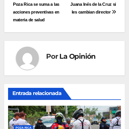
Poza Rica se suma a las
Juana Inés de la Cruz si
de
acciones preventivas en
les cambian director
entradas
materia de salud
Por
La Opinión
Entrada relacionada
POZA RICA