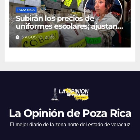
POZA RICA
Subirán los precios de
uniformes escolares; ajustan
promociones
5 AGOSTO, 2026
La Opinión de Poza Rica
El mejor diario de la zona norte del estado de veracruz