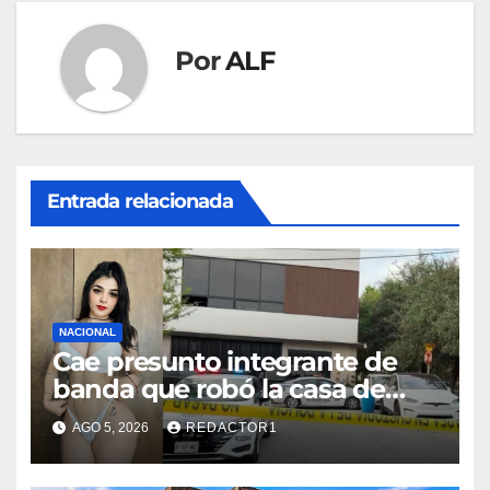
Por
ALF
Entrada relacionada
NACIONAL
Cae presunto integrante de
banda que robó la casa de
Karely Ruiz
AGO 5, 2026
REDACTOR1