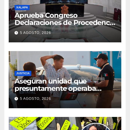
XALAPA
Aprueba Congreso
Declaraciones de Procedencia
en contra de dos munícipes
5 AGOSTO, 2026
JUSTICIA
Aseguran unidad que
presuntamente operaba
mediante aplicación digital en
5 AGOSTO, 2026
operativo de Transporte
Público