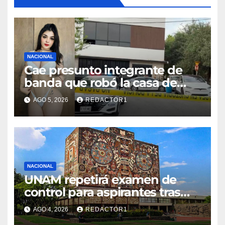
NACIONAL
Cae presunto integrante de
banda que robó la casa de
Karely Ruiz
AGO 5, 2026
REDACTOR1
NACIONAL
UNAM repetirá examen de
control para aspirantes tras
fallas en pruebas en línea
AGO 4, 2026
REDACTOR1