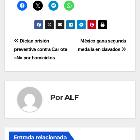
Navegación
Dictan prisión
México gana segunda
preventiva contra Carlota
medalla en clavados
de
«N» por homicidios
entradas
Por
ALF
Entrada relacionada