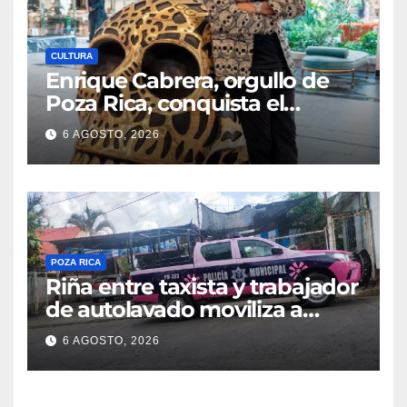
CULTURA
Enrique Cabrera, orgullo de
Poza Rica, conquista el
mundo con su arte
6 AGOSTO, 2026
POZA RICA
Riña entre taxista y trabajador
de autolavado moviliza a
policías en Poza Rica
6 AGOSTO, 2026