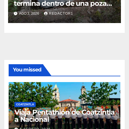
termina dentro de una poza
en Coatzintla; conductor sale
AGO 3, 2026
REDACTOR1
con golpes leves
You missed
COATZINTLA
Viaja Pentathlón de Coatzintla
a Nacional