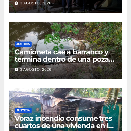
cateo tras viralizar video
3 AGOSTO, 2026
captado por cámaras de
seguridad
JUSTICIA
Camioneta cae a barranco y
termina dentro de una poza
en Coatzintla; conductor sale
3 AGOSTO, 2026
con golpes leves
JUSTICIA
Voraz incendio consume tres
cuartos de una vivienda en la