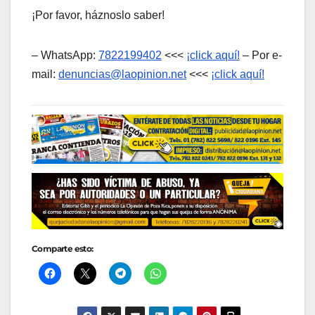
¡Por favor, háznoslo saber!
– WhatsApp:
7822199402
<<<
¡click aquí!
– Por e-
mail:
denuncias@laopinion.net
<<<
¡click aquí!
Comparte esto: