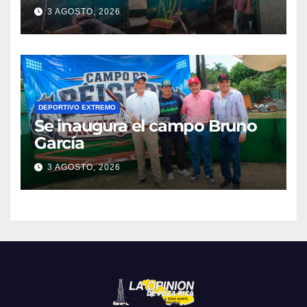
colonia Manuel Ávila
3 AGOSTO, 2026
Camacho
DEPORTIVO EXTREMO
Se inaugura el campo Bruno
García
3 AGOSTO, 2026