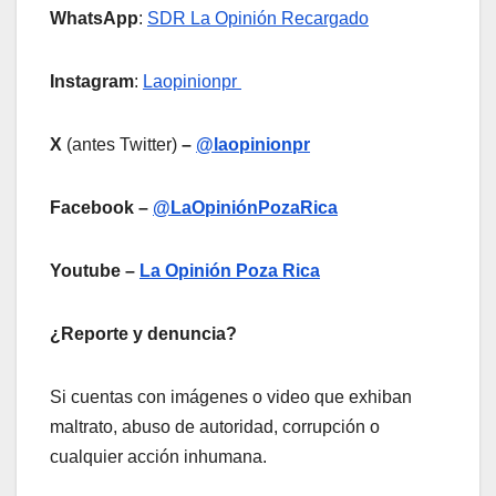
WhatsApp
:
SDR La Opinión Recargado
Instagram
:
Laopinionpr
X
(antes Twitter)
–
@laopinionpr
Facebook –
@LaOpiniónPozaRica
Youtube –
La Opinión Poza Rica
¿Reporte y denuncia?
Si cuentas con imágenes o video que exhiban
maltrato, abuso de autoridad, corrupción o
cualquier acción inhumana.