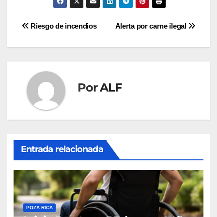
Navegación
Riesgo de incendios
Alerta por carne ilegal
de
entradas
Por
ALF
Entrada relacionada
POZA RICA