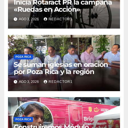
Inicia Rotaract PR la campaña
«Ruedas en Acción»
AGO 3, 2026
REDACTOR1
POZA RICA
Se suman iglesias en oración
por Poza Rica y la región
AGO 3, 2026
REDACTOR1
POZA RICA
Construiremos Módulo