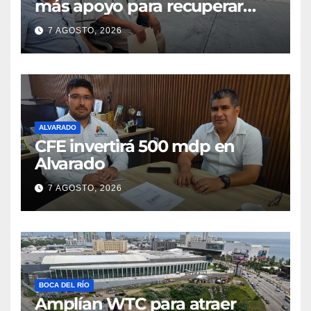
más apoyo para recuperar
parcelas
7 AGOSTO, 2026
ALVARADO
CFE invertirá 500 mdp en
Alvarado
7 AGOSTO, 2026
BOCA DEL RÍO
Amplían WTC para atraer