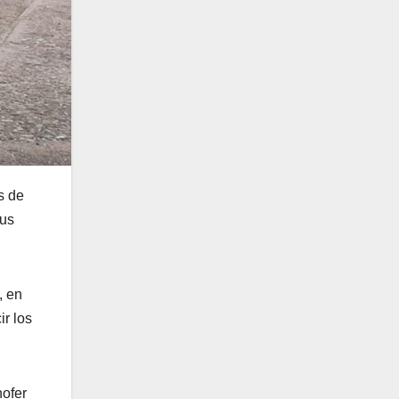
s de
sus
, en
ir los
hofer