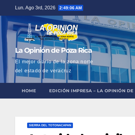
Saltar
Lun. Ago 3rd, 2026
2:49:07 AM
al
contenido
La Opinión de Poza Rica
El mejor diario de la zona norte
del estado de veracruz
HOME
EDICIÓN IMPRESA – LA OPINIÓN DE
SIERRA DEL TOTONACAPAN