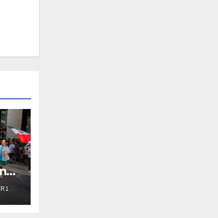
en
R1
r
mp