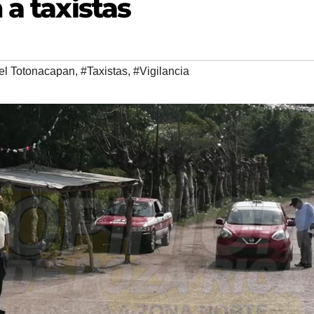
 a taxistas
del Totonacapan
,
#Taxistas
,
#Vigilancia