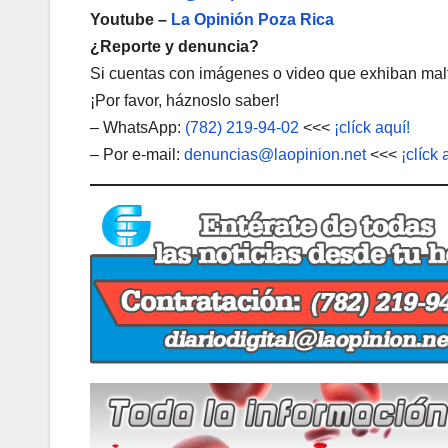
Youtube –
La Opinión Poza Rica
¿Reporte y denuncia?
Si cuentas con imágenes o video que exhiban malt
¡Por favor, háznoslo saber!
– WhatsApp:
(782) 219-94-02
<<<
¡clíck aquí!
– Por e-mail:
denuncias@laopinion.net
<<<
¡clíck 