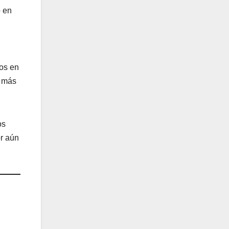
o en
os en
r más
os
or aún