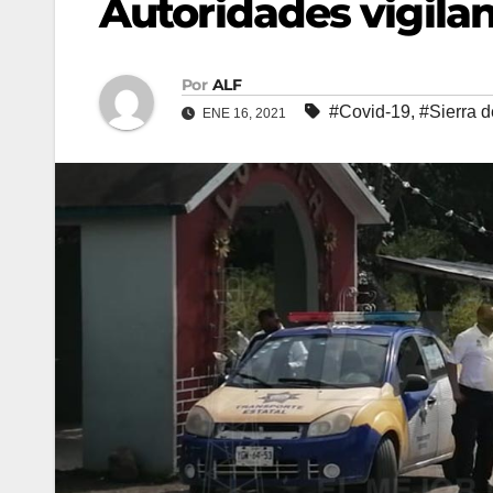
Autoridades vigilan
Por
ALF
#Covid-19
,
#Sierra 
ENE 16, 2021