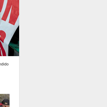
ndido
l