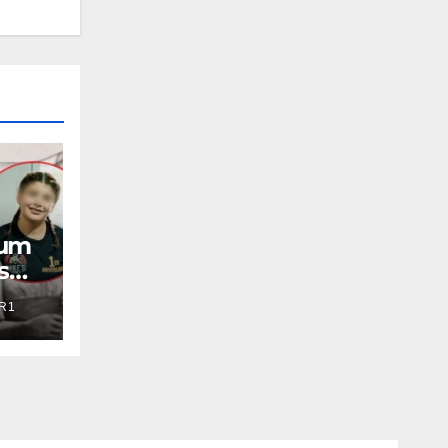
aum
s
R1