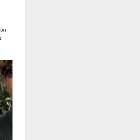
ión
o