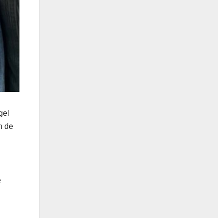
gel
n de
e