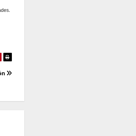
ades.
rón