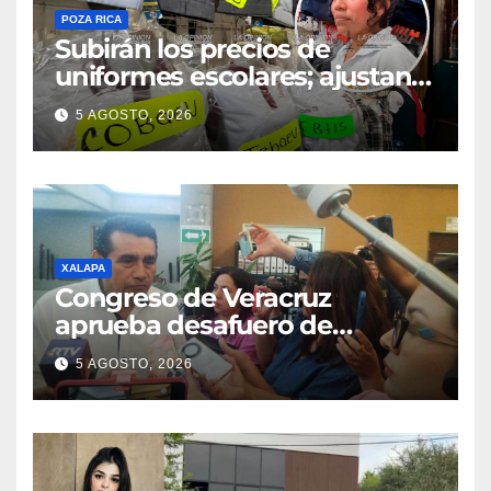
POZA RICA
Subirán los precios de
uniformes escolares; ajustan
promociones
5 AGOSTO, 2026
XALAPA
Congreso de Veracruz
aprueba desafuero de
alcaldes de Ixhuatlán del
5 AGOSTO, 2026
Sureste y Úrsulo Galván