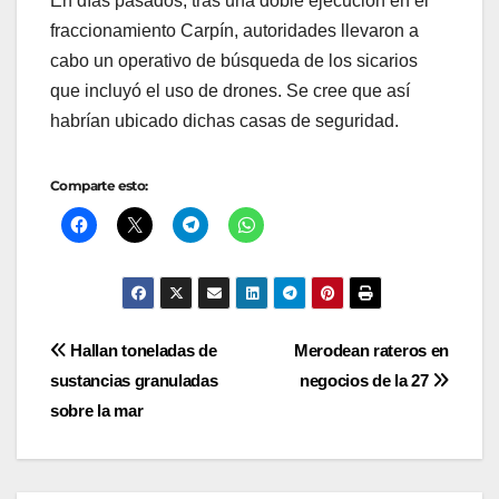
En días pasados, tras una doble ejecución en el
fraccionamiento Carpín, autoridades llevaron a
cabo un operativo de búsqueda de los sicarios
que incluyó el uso de drones. Se cree que así
habrían ubicado dichas casas de seguridad.
Comparte esto:
Navegación
Hallan toneladas de
Merodean rateros en
sustancias granuladas
negocios de la 27
de
sobre la mar
entradas