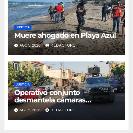
JUSTICIA
Muere ahogado en Playa Azul
AGO 5, 2026
REDACTOR1
JUSTICIA
Operativo conjunto
desmantela cámaras
presuntamente irregulares en
AGO 5, 2026
REDACTOR1
Poza Rica; fuerzas federales y
estatales refuerzan vigilancia