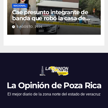
NACIONAL
Cae presunto integrante de
banda que robó la casa de
Karely Ruiz
5 AGOSTO, 2026
La Opinión de Poza Rica
El mejor diario de la zona norte del estado de veracruz