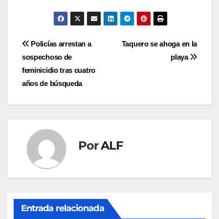
Navegación
Policías arrestan a
Taquero se ahoga en la
sospechoso de
playa
de
feminicidio tras cuatro
entradas
años de búsqueda
Por
ALF
Entrada relacionada