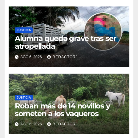
JUSTICIA
Alumna queda grave tras ser
atropellada
AGO 6, 2026
REDACTOR1
JUSTICIA
Roban más de 14 novillos y
someten a los vaqueros
AGO 6, 2026
REDACTOR1