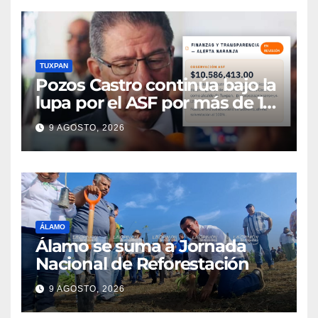
TUXPAN
Pozos Castro continúa bajo la
lupa por el ASF por más de 10
MDP
9 AGOSTO, 2026
ÁLAMO
Álamo se suma a Jornada
Nacional de Reforestación
9 AGOSTO, 2026