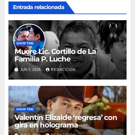
Entrada relacionada
SHOW TIME
Muere Lic. Cortillo de La
Familia P. Luche
JUN 5, 2026
REDACCIÓN
SHOW TIME
Valentín Elizalde ‘regresa’ con
gira en holograma