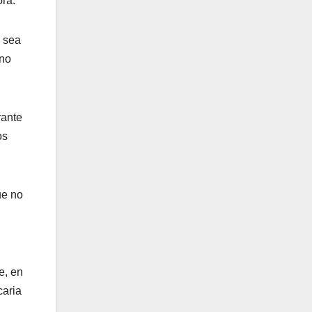
ora.
y sea
 no
rante
os
ue no
e, en
caria