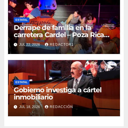
ESTATAL
Derrape de familia en la
carretera Cardel – Poza Rica
reaviva críticas por tardanza
JUL 22, 2026
REDACTOR1
de ambulancia municipal
ESTATAL
Gobierno investiga a cártel
inmobiliario
JUL 18, 2026
REDACCIÓN