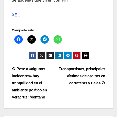
de aquellas que viven con VIH.
XEU
Comparte esto:
Navegación
Pese a «algunos
Transportistas, principales
incidentes» hay
víctimas de asaltos en
de
tranquilidad en el
carreteras y rieles
entradas
ambiente político en
Veracruz: Montano