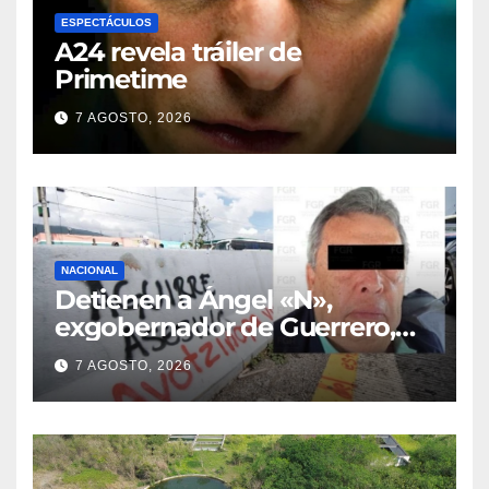
ESPECTÁCULOS
A24 revela tráiler de
Primetime
7 AGOSTO, 2026
NACIONAL
Detienen a Ángel «N»,
exgobernador de Guerrero,
por el caso Ayotzinapa
7 AGOSTO, 2026