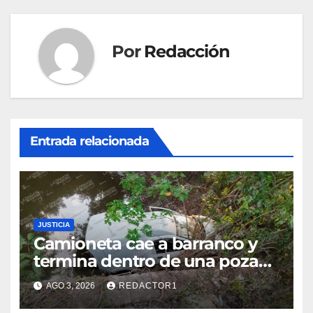
entradas
Por
Redacción
Entrada relacionada
JUSTICIA
Camioneta cae a barranco y
termina dentro de una poza
en Coatzintla; conductor sale
AGO 3, 2026
REDACTOR1
con golpes leves