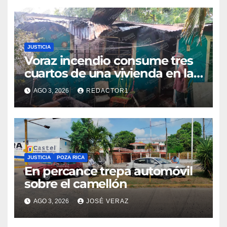
JUSTICIA
Voraz incendio consume tres
cuartos de una vivienda en la
colonia Manuel Ávila Camacho
AGO 3, 2026
REDACTOR1
JUSTICIA
POZA RICA
En percance trepa automóvil
sobre el camellón
AGO 3, 2026
JOSÉ VERAZ