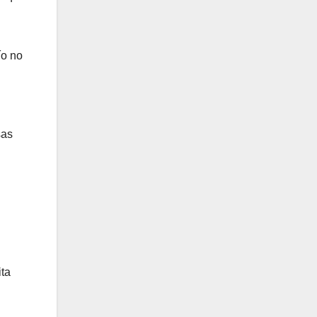
ío no
sas
ita