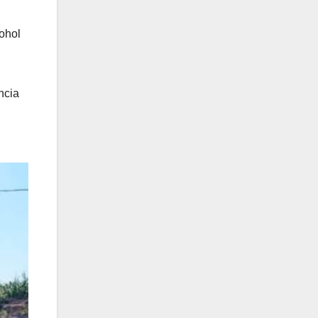
ohol
ncia